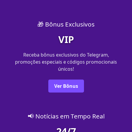
🎁 Bônus Exclusivos
VIP
Receba bônus exclusivos do Telegram,
promoções especiais e códigos promocionais
únicos!
Ver Bônus
📢 Notícias em Tempo Real
24/7