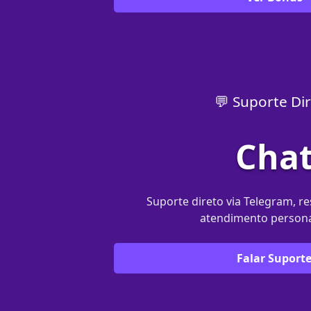
💬 Suporte Di
Cha
Suporte direto via Telegram, r
atendimento persona
Falar Suport