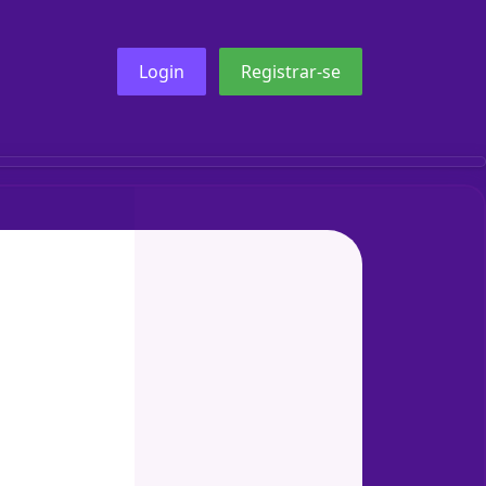
Login
Registrar-se