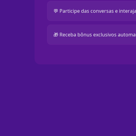
💬 Participe das conversas e interaj
🎁 Receba bônus exclusivos autom