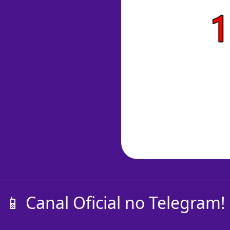
📱 Canal Oficial no Telegram!