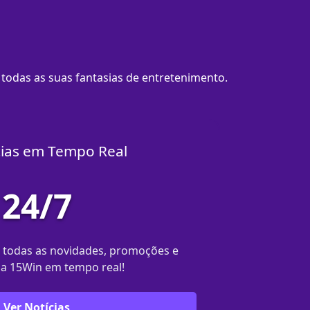
todas as suas fantasias de entretenimento.
cias em Tempo Real
24/7
e todas as novidades, promoções e
a 15Win em tempo real!
Ver Notícias