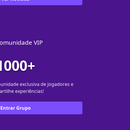
Comunidade VIP
1000+
unidade exclusiva de jogadores e
rtilhe experiências!
Entrar Grupo