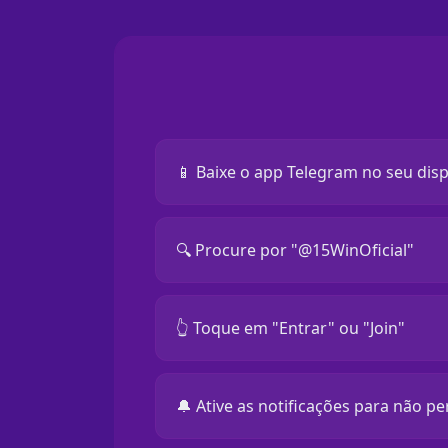
📱 Baixe o app Telegram no seu disp
🔍 Procure por "@15WinOficial"
👆 Toque em "Entrar" ou "Join"
🔔 Ative as notificações para não p