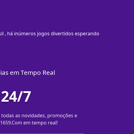
il , há inúmeros jogos divertidos esperando
cias em Tempo Real
24/7
e todas as novidades, promoções e
 1659.Com em tempo real!