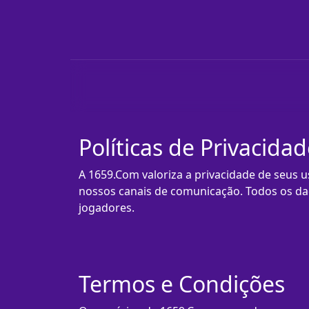
Políticas de Privacida
A 1659.Com valoriza a privacidade de seus 
nossos canais de comunicação. Todos os dad
jogadores.
Termos e Condições