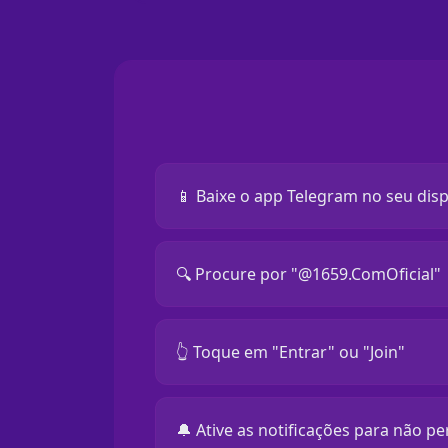
📱 Baixe o app Telegram no seu disp
🔍 Procure por "@1659.ComOficial"
👆 Toque em "Entrar" ou "Join"
🔔 Ative as notificações para não p