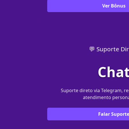
Ver Bônus
💬 Suporte Di
Cha
Suporte direto via Telegram, r
atendimento persona
Falar Suport