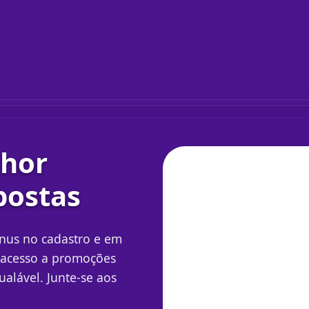
lhor
postas
nus no cadastro e em
 acesso a promoções
ualável. Junte-se aos