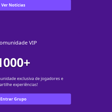
Ver Notícias
Comunidade VIP
1000+
unidade exclusiva de jogadores e
rtilhe experiências!
Entrar Grupo