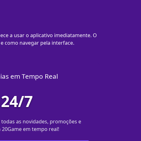
mece a usar o aplicativo imediatamente. O
s e como navegar pela interface.
cias em Tempo Real
24/7
e todas as novidades, promoções e
a 20Game em tempo real!