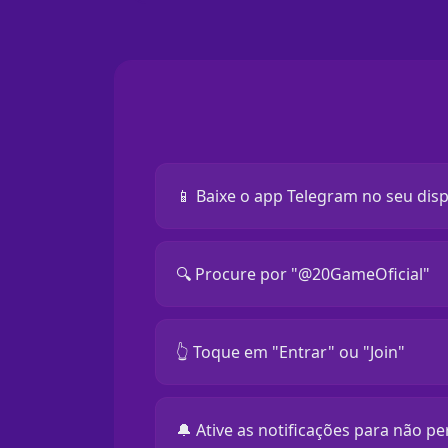
📱 Baixe o app Telegram no seu disp
🔍 Procure por "@20GameOficial"
👆 Toque em "Entrar" ou "Join"
🔔 Ative as notificações para não p