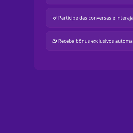
💬 Participe das conversas e interaj
🎁 Receba bônus exclusivos autom