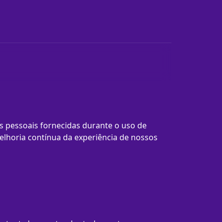
s pessoais fornecidas durante o uso de
elhoria contínua da experiência de nossos