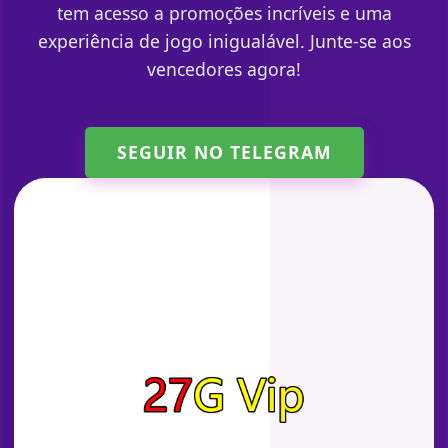
tem acesso a promoções incríveis e uma
experiência de jogo inigualável. Junte-se aos
vencedores agora!
SEGUIR NO TELEGRAM