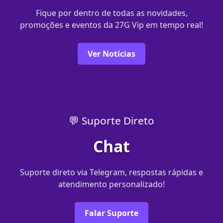
Fique por dentro de todas as novidades,
promoções e eventos da 27G Vip em tempo real!
Ver Notícias
💬 Suporte Direto
Chat
Suporte direto via Telegram, respostas rápidas e
atendimento personalizado!
Falar Suporte