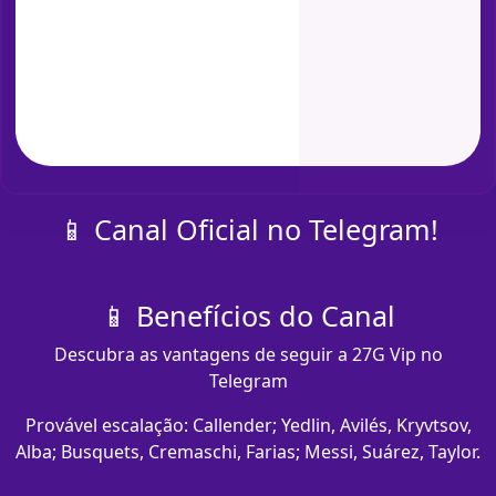
📱 Canal Oficial no Telegram!
📱 Benefícios do Canal
Descubra as vantagens de seguir a 27G Vip no
Telegram
Provável escalação: Callender; Yedlin, Avilés, Kryvtsov,
Alba; Busquets, Cremaschi, Farias; Messi, Suárez, Taylor.