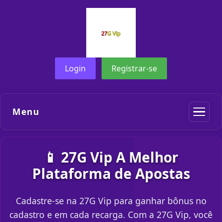
Login
Registrar-se
Menu
📱 27G Vip A Melhor
Plataforma de Apostas
Cadastre-se na 27G Vip para ganhar bônus no
cadastro e em cada recarga. Com a 27G Vip, você