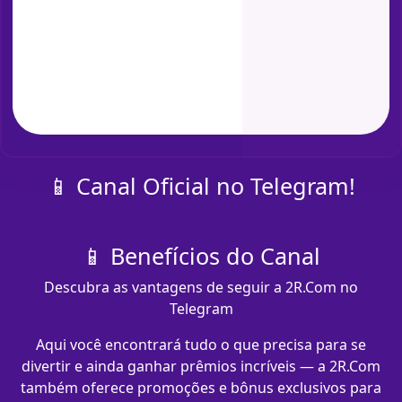
📱 Canal Oficial no Telegram!
📱 Benefícios do Canal
Descubra as vantagens de seguir a 2R.Com no
Telegram
Aqui você encontrará tudo o que precisa para se
divertir e ainda ganhar prêmios incríveis — a 2R.Com
também oferece promoções e bônus exclusivos para