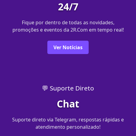
24/7
Fique por dentro de todas as novidades,
promoções e eventos da 2R.Com em tempo real!
Ver Notícias
💬 Suporte Direto
Chat
Suporte direto via Telegram, respostas rápidas e
atendimento personalizado!