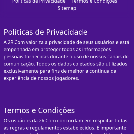
Políticas de Privacidade
Termos e Condições
Sitemap
Políticas de Privacidade
A 2R.Com valoriza a privacidade de seus usuários e está
empenhada em proteger todas as informações
pessoais fornecidas durante o uso de nossos canais de
comunicação. Todos os dados coletados são utilizados
exclusivamente para fins de melhoria contínua da
experiência de nossos jogadores.
Termos e Condições
Os usuários da 2R.Com concordam em respeitar todas
as regras e regulamentos estabelecidos. É importante