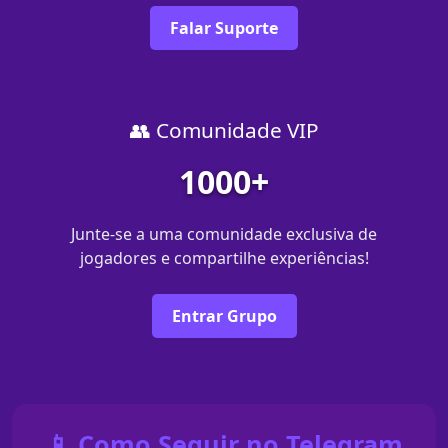
Falar Suporte
👥 Comunidade VIP
1000+
Junte-se a uma comunidade exclusiva de
jogadores e compartilhe experiências!
Entrar Grupo
📱 Como Seguir no Telegram