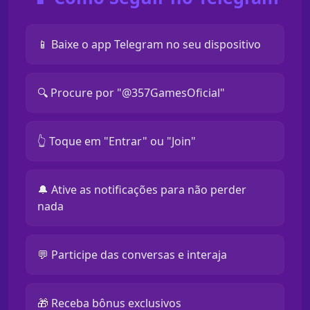
📱 Baixe o app Telegram no seu dispositivo
🔍 Procure por "@357GamesOficial"
👆 Toque em "Entrar" ou "Join"
🔔 Ative as notificações para não perder
nada
💬 Participe das conversas e interaja
🎁 Receba bônus exclusivos