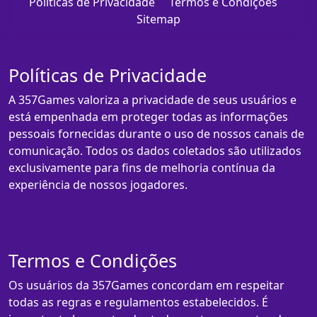
Políticas de Privacidade
Termos e Condições
Sitemap
Políticas de Privacidade
A 357Games valoriza a privacidade de seus usuários e
está empenhada em proteger todas as informações
pessoais fornecidas durante o uso de nossos canais de
comunicação. Todos os dados coletados são utilizados
exclusivamente para fins de melhoria contínua da
experiência de nossos jogadores.
Termos e Condições
Os usuários da 357Games concordam em respeitar
todas as regras e regulamentos estabelecidos. É