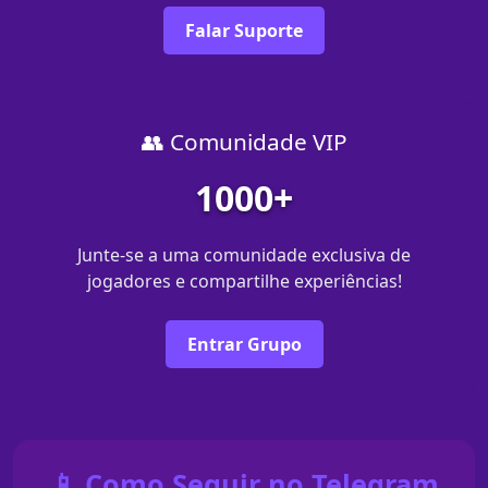
Falar Suporte
👥 Comunidade VIP
1000+
Junte-se a uma comunidade exclusiva de
jogadores e compartilhe experiências!
Entrar Grupo
📱 Como Seguir no Telegram