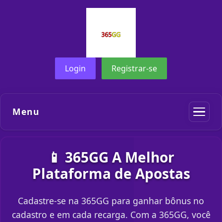
Login
Registrar-se
Menu
📱 365GG A Melhor
Plataforma de Apostas
Cadastre-se na 365GG para ganhar bônus no
cadastro e em cada recarga. Com a 365GG, você