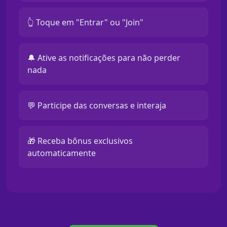
👆 Toque em "Entrar" ou "Join"
🔔 Ative as notificações para não perder
nada
💬 Participe das conversas e interaja
🎁 Receba bônus exclusivos
automaticamente