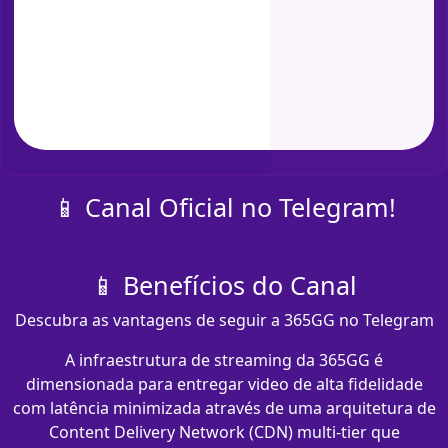
📱 Canal Oficial no Telegram!
📱 Benefícios do Canal
Descubra as vantagens de seguir a 365GG no Telegram
A infraestrutura de streaming da 365GG é
dimensionada para entregar video de alta fidelidade
com latência minimizada através de uma arquitetura de
Content Delivery Network (CDN) multi-tier que