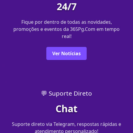
24/7
Fique por dentro de todas as novidades,
promoções e eventos da 365Pg.Com em tempo
real!
Ver Notícias
💬 Suporte Direto
Chat
Suporte direto via Telegram, respostas rápidas e
atendimento personalizado!