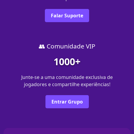
Falar Suporte
👥 Comunidade VIP
1000+
Junte-se a uma comunidade exclusiva de
jogadores e compartilhe experiências!
Entrar Grupo