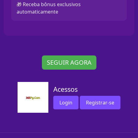
🎁 Receba bônus exclusivos
automaticamente
SEGUIR AGORA
Acessos
Login
Registrar-se