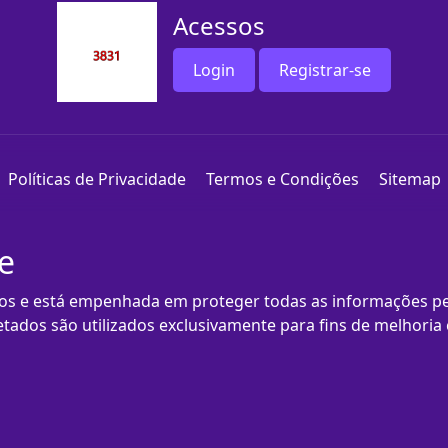
Acessos
Login
Registrar-se
Políticas de Privacidade
Termos e Condições
Sitemap
de
rios e está empenhada em proteger todas as informações p
tados são utilizados exclusivamente para fins de melhoria