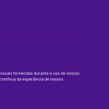
essoais fornecidas durante o uso de nossos
 contínua da experiência de nossos