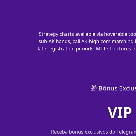
Strategy charts available via hoverable to
sub-AK hands, call AK-high com matching 
late registration periods. MTT structures
🎁 Bônus Exclu
VIP
Receba bônus exclusivos do Telegra