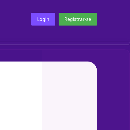
Login
Registrar-se