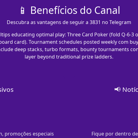
📱 Benefícios do Canal
Descubra as vantagens de seguir a 3831 no Telegram
oltips educating optimal play: Three Card Poker (fold Q-6-3 o
board card). Tournament schedules posted weekly com buy-
 include deep stacks, turbo formats, bounty tournaments co
layer beyond traditional prize ladders.
sivos
📢 Notí
m, promoções especiais
Fique por dentro d