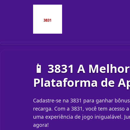
📱 3831 A Melhor
Plataforma de A
Cadastre-se na 3831 para ganhar bônus
recarga. Com a 3831, você tem acesso a
uma experiência de jogo inigualável. J
agora!