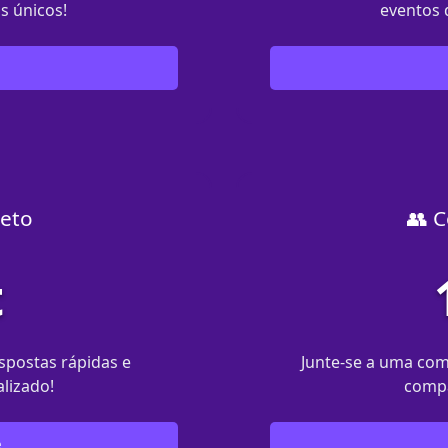
s únicos!
eventos 
reto
👥 
t
espostas rápidas e
Junte-se a uma com
lizado!
compa
e