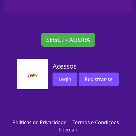
SEGUIR AGORA
Acessos
Login
Registrar-se
Políticas de Privacidade
Termos e Condições
Sitemap