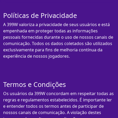
Políticas de Privacidade
A 399W valoriza a privacidade de seus usuários e está
empenhada em proteger todas as informações
pessoais fornecidas durante o uso de nossos canais de
comunicação. Todos os dados coletados são utilizados
exclusivamente para fins de melhoria contínua da
experiência de nossos jogadores.
Termos e Condições
Os usuários da 399W concordam em respeitar todas as
regras e regulamentos estabelecidos. É importante ler
e entender todos os termos antes de participar de
nossos canais de comunicação. A violação destes