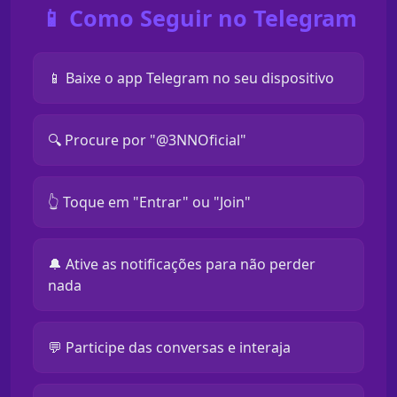
📱 Como Seguir no Telegram
📱 Baixe o app Telegram no seu dispositivo
🔍 Procure por "@3NNOficial"
👆 Toque em "Entrar" ou "Join"
🔔 Ative as notificações para não perder
nada
💬 Participe das conversas e interaja