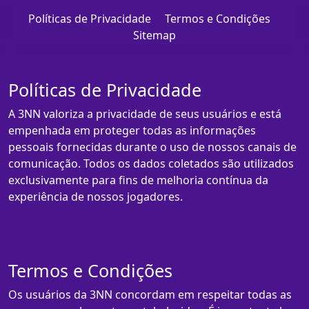
Políticas de Privacidade
Termos e Condições
Sitemap
Políticas de Privacidade
A 3NN valoriza a privacidade de seus usuários e está
empenhada em proteger todas as informações
pessoais fornecidas durante o uso de nossos canais de
comunicação. Todos os dados coletados são utilizados
exclusivamente para fins de melhoria contínua da
experiência de nossos jogadores.
Termos e Condições
Os usuários da 3NN concordam em respeitar todas as