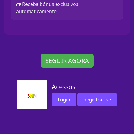
🎁 Receba bônus exclusivos
automaticamente
SEGUIR AGORA
Acessos
Login
Registrar-se