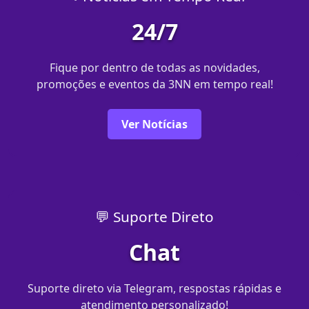
24/7
Fique por dentro de todas as novidades,
promoções e eventos da 3NN em tempo real!
Ver Notícias
💬 Suporte Direto
Chat
Suporte direto via Telegram, respostas rápidas e
atendimento personalizado!