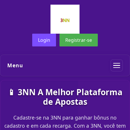
Login
Registrar-se
Menu
📱 3NN A Melhor Plataforma
de Apostas
Cadastre-se na 3NN para ganhar bônus no
cadastro e em cada recarga. Com a 3NN, você tem