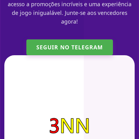
acesso a promoções incríveis e uma experiência
de jogo inigualável. Junte-se aos vencedores
agora!
SEGUIR NO TELEGRAM