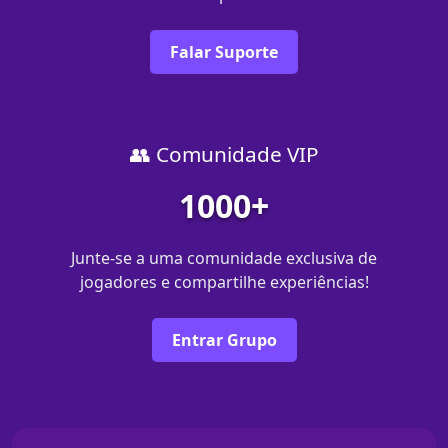
Falar Suporte
👥 Comunidade VIP
1000+
Junte-se a uma comunidade exclusiva de
jogadores e compartilhe experiências!
Entrar Grupo