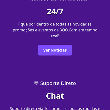
24/7
Fique por dentro de todas as novidades,
promoções e eventos da 3QQ.Com em tempo
real!
Ver Notícias
💬 Suporte Direto
Chat
Suporte direto via Telegram, respostas rápidas e