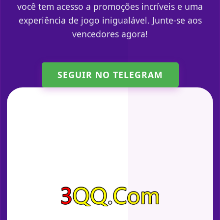
você tem acesso a promoções incríveis e uma
experiência de jogo inigualável. Junte-se aos
vencedores agora!
SEGUIR NO TELEGRAM