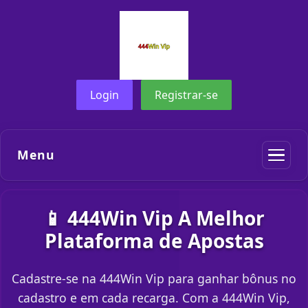
Login
Registrar-se
Menu
📱 444Win Vip A Melhor
Plataforma de Apostas
Cadastre-se na 444Win Vip para ganhar bônus no
cadastro e em cada recarga. Com a 444Win Vip,