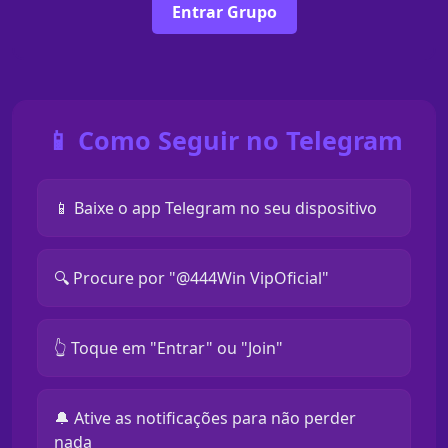
Entrar Grupo
📱 Como Seguir no Telegram
📱 Baixe o app Telegram no seu dispositivo
🔍 Procure por "@444Win VipOficial"
👆 Toque em "Entrar" ou "Join"
🔔 Ative as notificações para não perder
nada