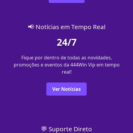
📢 Notícias em Tempo Real
24/7
Fique por dentro de todas as novidades,
promoções e eventos da 444Win Vip em tempo
real!
Ver Notícias
💬 Suporte Direto