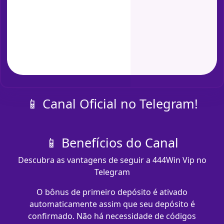
📱 Canal Oficial no Telegram!
📱 Benefícios do Canal
Descubra as vantagens de seguir a 444Win Vip no
Telegram
O bônus de primeiro depósito é ativado
automaticamente assim que seu depósito é
confirmado. Não há necessidade de códigos