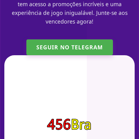
tem acesso a promoções incríveis e uma
experiência de jogo inigualável. Junte-se aos
vencedores agora!
SEGUIR NO TELEGRAM