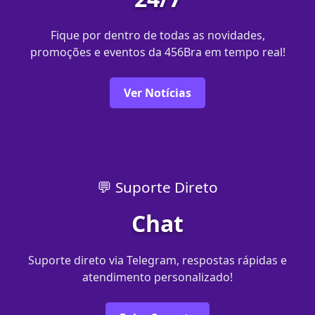
Fique por dentro de todas as novidades,
promoções e eventos da 456Bra em tempo real!
Ver Notícias
💬 Suporte Direto
Chat
Suporte direto via Telegram, respostas rápidas e
atendimento personalizado!