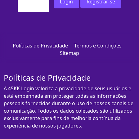
Login
Registrar-se
Políticas de Privacidade
Termos e Condições
Sitemap
Políticas de Privacidade
A 45KK Login valoriza a privacidade de seus usuários e
está empenhada em proteger todas as informações
pessoais fornecidas durante o uso de nossos canais de
comunicação. Todos os dados coletados são utilizados
exclusivamente para fins de melhoria contínua da
experiência de nossos jogadores.