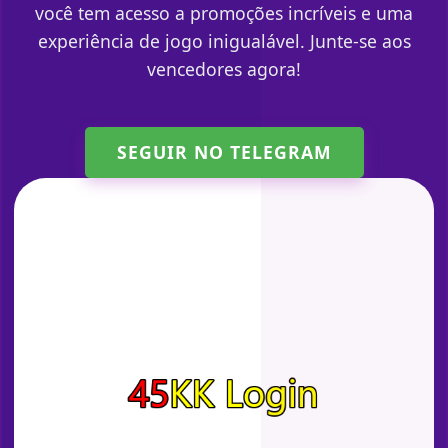
você tem acesso a promoções incríveis e uma
experiência de jogo inigualável. Junte-se aos
vencedores agora!
SEGUIR NO TELEGRAM