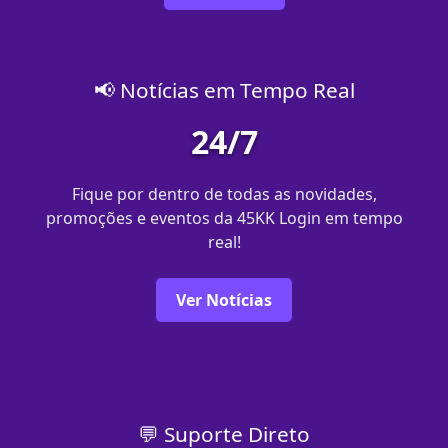
📢 Notícias em Tempo Real
24/7
Fique por dentro de todas as novidades,
promoções e eventos da 45KK Login em tempo
real!
Ver Notícias
💬 Suporte Direto