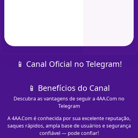
📱 Canal Oficial no Telegram!
📱 Benefícios do Canal
Descubra as vantagens de seguir a 4AA.Com no
Telegram
A 4AA.Com é conhecida por sua excelente reputação,
saques rápidos, ampla base de usuários e segurança
confiável — pode confiar!