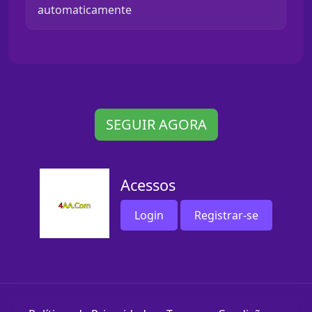
automaticamente
SEGUIR AGORA
Acessos
Login
Registrar-se