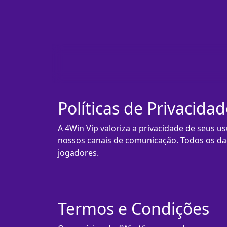
Políticas de Privacida
A 4Win Vip valoriza a privacidade de seus 
nossos canais de comunicação. Todos os dad
jogadores.
Termos e Condições