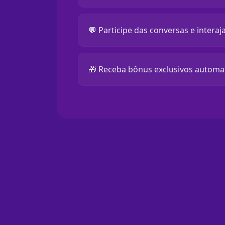
💬 Participe das conversas e interaj
🎁 Receba bônus exclusivos autom