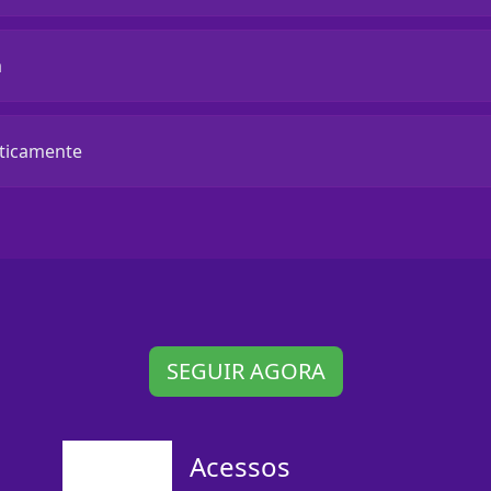
a
aticamente
SEGUIR AGORA
Acessos