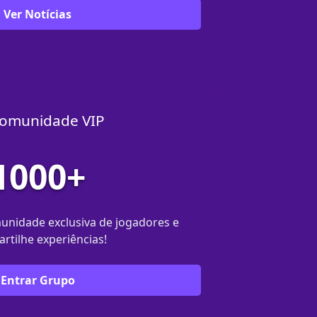
Ver Notícias
Comunidade VIP
1000+
unidade exclusiva de jogadores e
rtilhe experiências!
Entrar Grupo