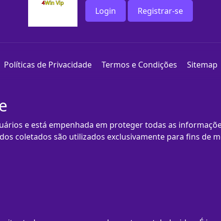
Login
Registrar-se
Políticas de Privacidade
Termos e Condições
Sitemap
de
usuários e está empenhada em proteger todas as informaçõe
os coletados são utilizados exclusivamente para fins de m