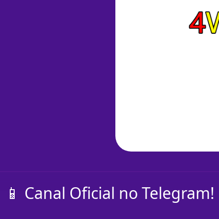
📱 Canal Oficial no Telegram!