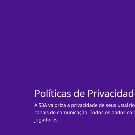
Políticas de Privacida
A 53A valoriza a privacidade de seus usuár
canais de comunicação. Todos os dados cole
jogadores.