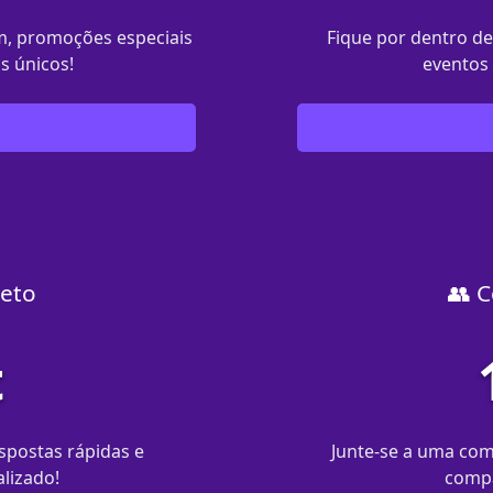
m, promoções especiais
Fique por dentro d
s únicos!
eventos
reto
👥 
t
espostas rápidas e
Junte-se a uma com
lizado!
compa