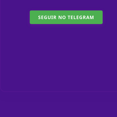
SEGUIR NO TELEGRAM