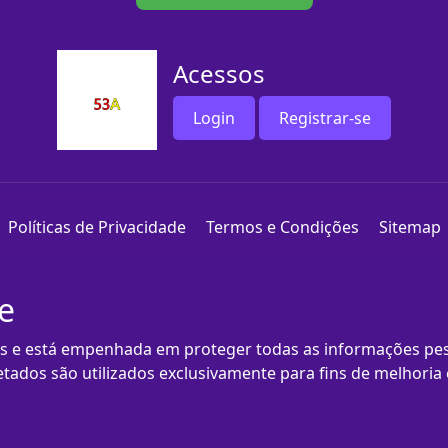
Acessos
Login
Registrar-se
Políticas de Privacidade
Termos e Condições
Sitemap
de
ios e está empenhada em proteger todas as informações pe
tados são utilizados exclusivamente para fins de melhoria