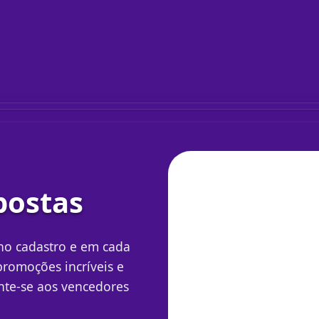
postas
no cadastro e em cada
promoções incríveis e
unte-se aos vencedores