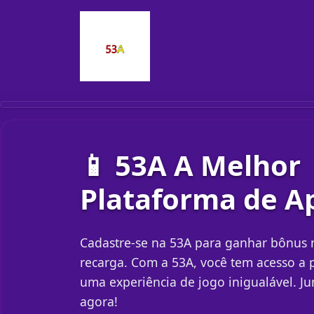
📱 53A A Melhor
Plataforma de A
Cadastre-se na 53A para ganhar bônus 
recarga. Com a 53A, você tem acesso a 
uma experiência de jogo inigualável. J
agora!