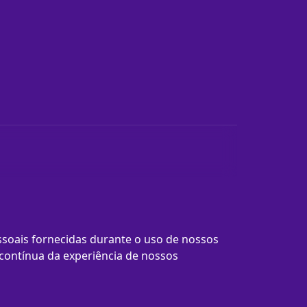
ssoais fornecidas durante o uso de nossos
 contínua da experiência de nossos