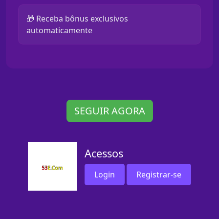
🎁 Receba bônus exclusivos
automaticamente
SEGUIR AGORA
Acessos
Login
Registrar-se