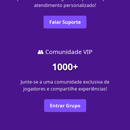
atendimento personalizado!
Falar Suporte
👥 Comunidade VIP
1000+
Junte-se a uma comunidade exclusiva de
jogadores e compartilhe experiências!
Entrar Grupo