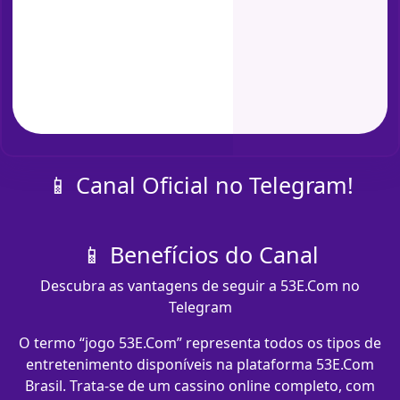
📱 Canal Oficial no Telegram!
📱 Benefícios do Canal
Descubra as vantagens de seguir a 53E.Com no
Telegram
O termo “jogo 53E.Com” representa todos os tipos de
entretenimento disponíveis na plataforma 53E.Com
Brasil. Trata-se de um cassino online completo, com