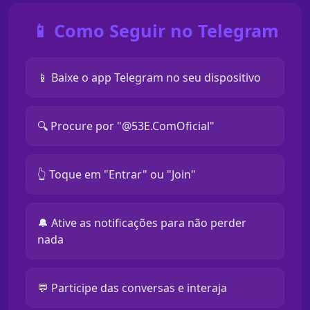
📱 Como Seguir no Telegram
📱 Baixe o app Telegram no seu dispositivo
🔍 Procure por "@53E.ComOficial"
👆 Toque em "Entrar" ou "Join"
🔔 Ative as notificações para não perder
nada
💬 Participe das conversas e interaja