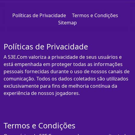
Políticas de Privacidade
Termos e Condições
Sitemap
Políticas de Privacidade
A 53E.Com valoriza a privacidade de seus usuários e
está empenhada em proteger todas as informações
pessoais fornecidas durante o uso de nossos canais de
comunicação. Todos os dados coletados são utilizados
exclusivamente para fins de melhoria contínua da
experiência de nossos jogadores.
Termos e Condições