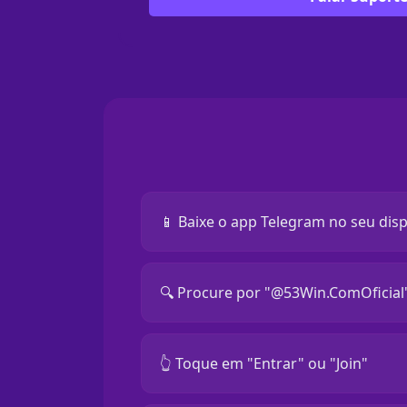
📱 Baixe o app Telegram no seu disp
🔍 Procure por "@53Win.ComOficial
👆 Toque em "Entrar" ou "Join"