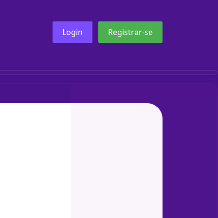
Login
Registrar-se