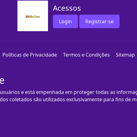
Acessos
Login
Registrar-se
Políticas de Privacidade
Termos e Condições
Sitemap
de
s usuários e está empenhada em proteger todas as informaç
os coletados são utilizados exclusivamente para fins de m