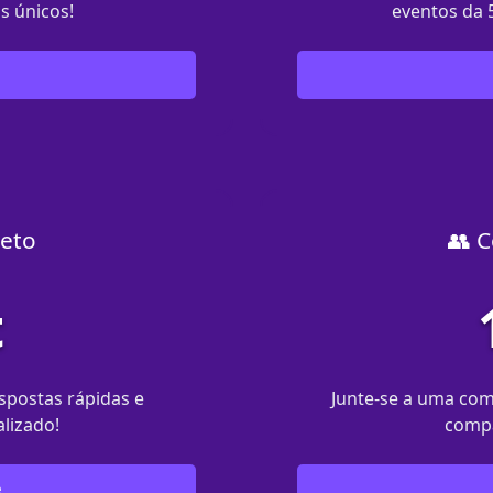
s únicos!
eventos da 
reto
👥 
t
espostas rápidas e
Junte-se a uma com
lizado!
compa
e