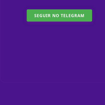
SEGUIR NO TELEGRAM