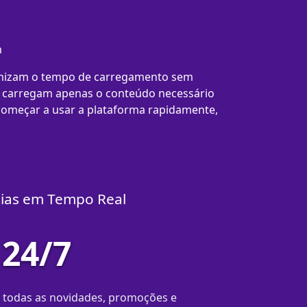
m
imizam o tempo de carregamento sem
e carregam apenas o conteúdo necessário
começar a usar a plataforma rapidamente,
cias em Tempo Real
24/7
e todas as novidades, promoções e