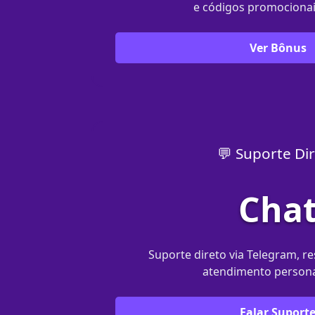
e códigos promocionai
Ver Bônus
💬 Suporte Di
Cha
Suporte direto via Telegram, r
atendimento persona
Falar Suport