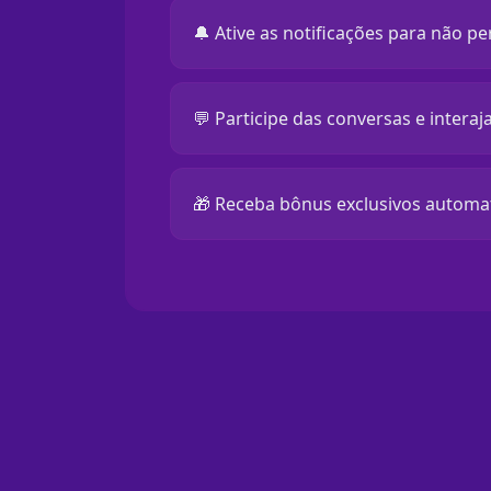
🔔 Ative as notificações para não p
💬 Participe das conversas e interaj
🎁 Receba bônus exclusivos autom