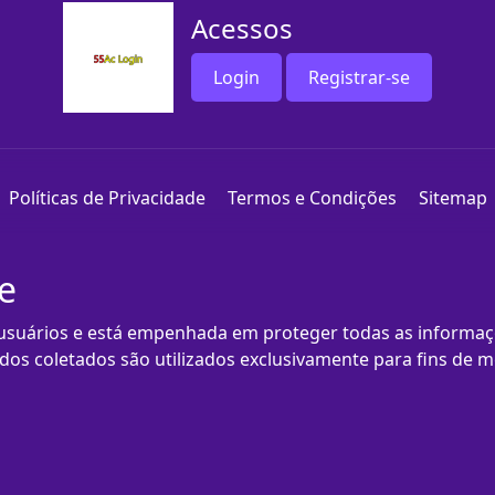
Acessos
Login
Registrar-se
Políticas de Privacidade
Termos e Condições
Sitemap
de
s usuários e está empenhada em proteger todas as informaç
os coletados são utilizados exclusivamente para fins de m