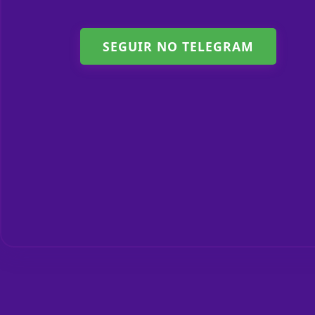
SEGUIR NO TELEGRAM