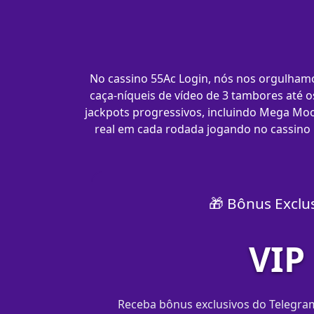
No cassino 55Ac Login, nós nos orgulhamo
caça-níqueis de vídeo de 3 tambores até 
jackpots progressivos, incluindo Mega Moo
real em cada rodada jogando no cassino
🎁 Bônus Exclu
VIP
Receba bônus exclusivos do Telegra