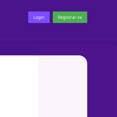
Login
Registrar-se