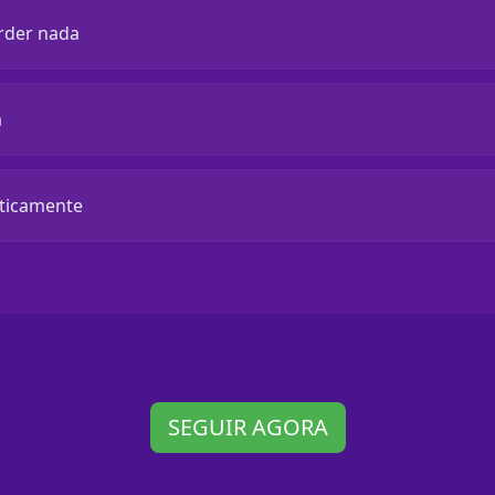
erder nada
a
aticamente
SEGUIR AGORA