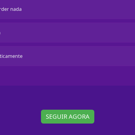
erder nada
a
aticamente
SEGUIR AGORA