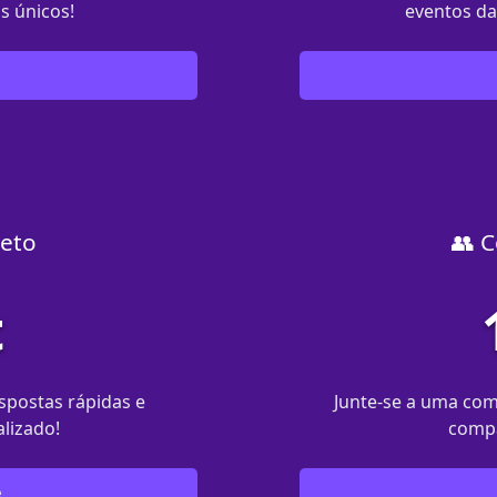
s únicos!
eventos da
reto
👥 
t
espostas rápidas e
Junte-se a uma com
lizado!
compa
e