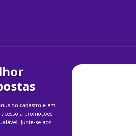
lhor
postas
ônus no cadastro e em
m acesso a promoções
ualável. Junte-se aos