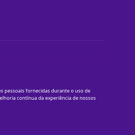
s pessoais fornecidas durante o uso de
elhoria contínua da experiência de nossos