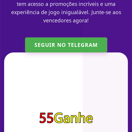
tem acesso a promoções incríveis e uma
experiência de jogo inigualável. Junte-se aos
vencedores agora!
SEGUIR NO TELEGRAM