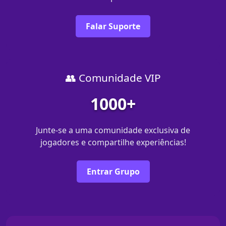
Falar Suporte
👥 Comunidade VIP
1000+
Junte-se a uma comunidade exclusiva de
jogadores e compartilhe experiências!
Entrar Grupo