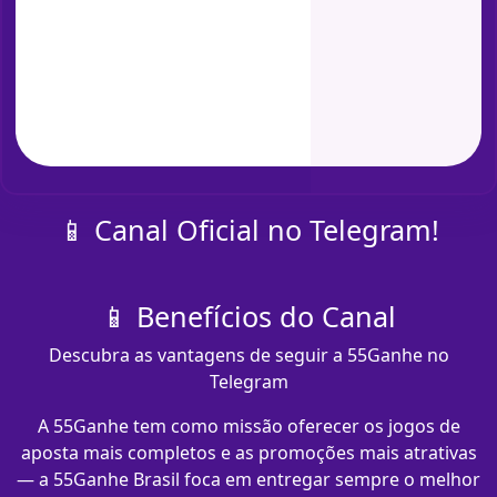
📱 Canal Oficial no Telegram!
📱 Benefícios do Canal
Descubra as vantagens de seguir a 55Ganhe no
Telegram
A 55Ganhe tem como missão oferecer os jogos de
aposta mais completos e as promoções mais atrativas
— a 55Ganhe Brasil foca em entregar sempre o melhor