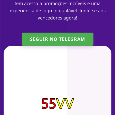
tem acesso a promoções incríveis e uma
experiência de jogo inigualável. Junte-se aos
vencedores agora!
SEGUIR NO TELEGRAM