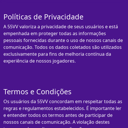
Políticas de Privacidade
A 55VV valoriza a privacidade de seus usuários e está
empenhada em proteger todas as informações
pessoais fornecidas durante o uso de nossos canais de
comunicação. Todos os dados coletados são utilizados
exclusivamente para fins de melhoria contínua da
experiência de nossos jogadores.
Termos e Condições
Os usuários da 55VV concordam em respeitar todas as
regras e regulamentos estabelecidos. É importante ler
e entender todos os termos antes de participar de
nossos canais de comunicação. A violação destes