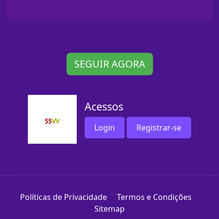
SEGUIR AGORA
Acessos
Login
Registrar-se
Políticas de Privacidade
Termos e Condições
Sitemap