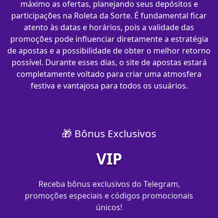
máximo as ofertas, planejando seus depósitos e
participações na Roleta da Sorte. É fundamental ficar
atento às datas e horários, pois a validade das
promoções pode influenciar diretamente a estratégia
de apostas e a possibilidade de obter o melhor retorno
possível. Durante esses dias, o site de apostas estará
completamente voltado para criar uma atmosfera
festiva e vantajosa para todos os usuários.
🎁 Bônus Exclusivos
VIP
Receba bônus exclusivos do Telegram,
promoções especiais e códigos promocionais
únicos!