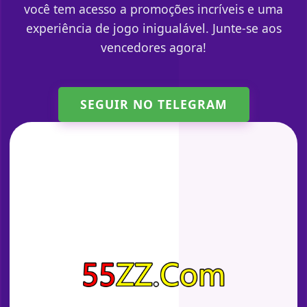
você tem acesso a promoções incríveis e uma
experiência de jogo inigualável. Junte-se aos
vencedores agora!
SEGUIR NO TELEGRAM