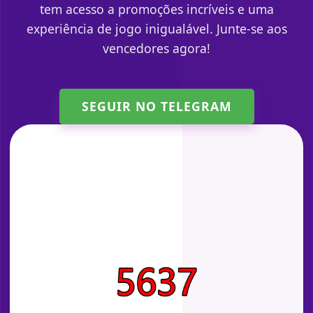
tem acesso a promoções incríveis e uma
experiência de jogo inigualável. Junte-se aos
vencedores agora!
SEGUIR NO TELEGRAM