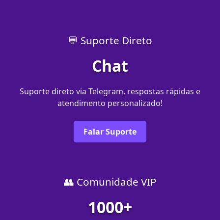
💬 Suporte Direto
Chat
Suporte direto via Telegram, respostas rápidas e
atendimento personalizado!
Falar Suporte
👥 Comunidade VIP
1000+