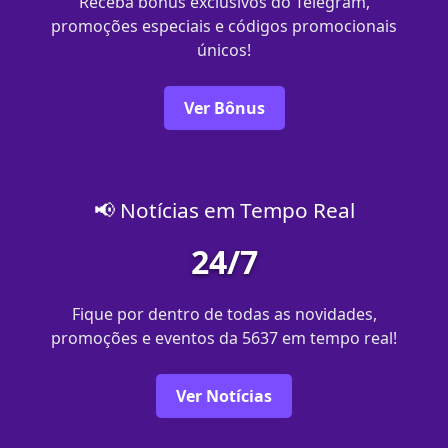
Receba bônus exclusivos do Telegram,
promoções especiais e códigos promocionais
únicos!
Ver Bônus
📢 Notícias em Tempo Real
24/7
Fique por dentro de todas as novidades,
promoções e eventos da 5637 em tempo real!
Ver Notícias