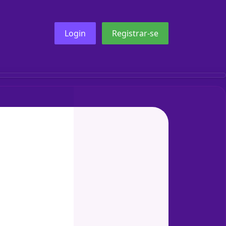
Login
Registrar-se