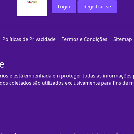
Login
Registrar-se
Políticas de Privacidade
Termos e Condições
Sitemap
de
uários e está empenhada em proteger todas as informações 
os coletados são utilizados exclusivamente para fins de m