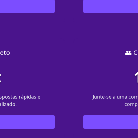
reto
👥 
t
espostas rápidas e
Junte-se a uma com
lizado!
compa
e