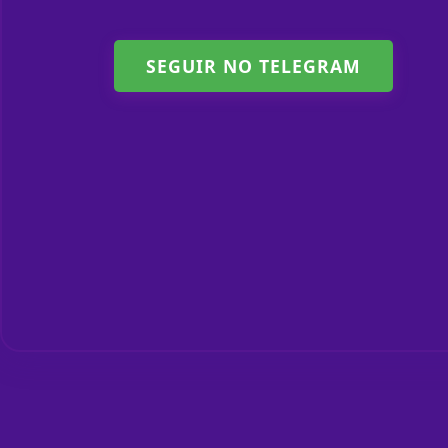
SEGUIR NO TELEGRAM