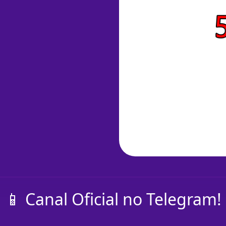
📱 Canal Oficial no Telegram!