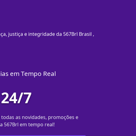
, justiça e integridade da 567Brl Brasil ,
cias em Tempo Real
24/7
e todas as novidades, promoções e
a 567Brl em tempo real!