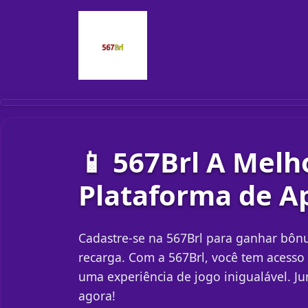
📱 567Brl A Melh
Plataforma de A
Cadastre-se na 567Brl para ganhar bôn
recarga. Com a 567Brl, você tem acesso 
uma experiência de jogo inigualável. J
agora!