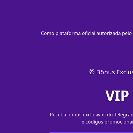
Como plataforma oficial autorizada pelo g
🎁 Bônus Exclu
VIP
Receba bônus exclusivos do Telegra
e códigos promocionai