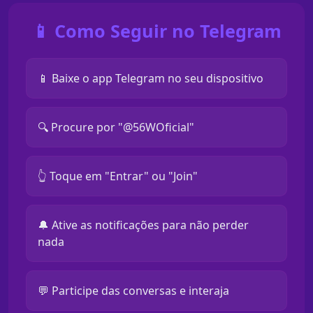
📱 Como Seguir no Telegram
📱 Baixe o app Telegram no seu dispositivo
🔍 Procure por "@56WOficial"
👆 Toque em "Entrar" ou "Join"
🔔 Ative as notificações para não perder
nada
💬 Participe das conversas e interaja