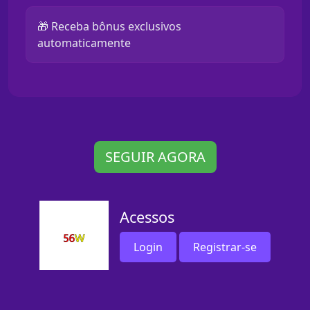
🎁 Receba bônus exclusivos
automaticamente
SEGUIR AGORA
Acessos
Login
Registrar-se