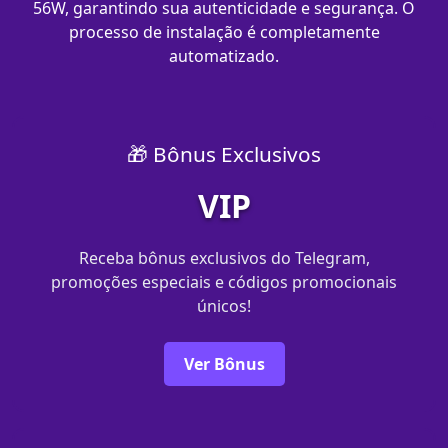
56W, garantindo sua autenticidade e segurança. O
processo de instalação é completamente
automatizado.
🎁 Bônus Exclusivos
VIP
Receba bônus exclusivos do Telegram,
promoções especiais e códigos promocionais
únicos!
Ver Bônus