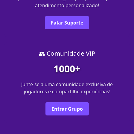
atendimento personalizado!
Falar Suporte
👥 Comunidade VIP
1000+
Junte-se a uma comunidade exclusiva de
jogadores e compartilhe experiências!
Entrar Grupo