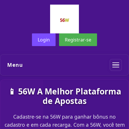
Login
Registrar-se
Menu
📱 56W A Melhor Plataforma
de Apostas
Cadastre-se na 56W para ganhar bônus no
cadastro e em cada recarga. Com a 56W, você tem