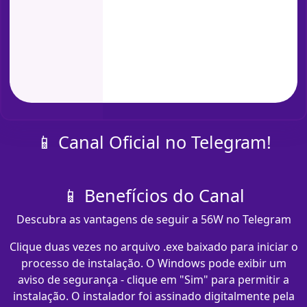
📱 Canal Oficial no Telegram!
📱 Benefícios do Canal
Descubra as vantagens de seguir a 56W no Telegram
Clique duas vezes no arquivo .exe baixado para iniciar o
processo de instalação. O Windows pode exibir um
aviso de segurança - clique em "Sim" para permitir a
instalação. O instalador foi assinado digitalmente pela