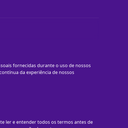
ssoais fornecidas durante o uso de nossos
 contínua da experiência de nossos
te ler e entender todos os termos antes de