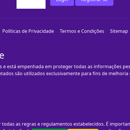
Políticas de Privacidade
Termos e Condições
Sitemap
de
ios e está empenhada em proteger todas as informações pe
tados são utilizados exclusivamente para fins de melhoria
todas as regras e regulamentos estabelecidos. É importan