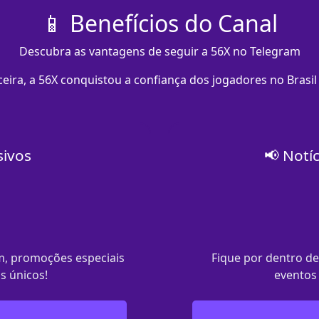
📱 Benefícios do Canal
Descubra as vantagens de seguir a 56X no Telegram
eira, a 56X conquistou a confiança dos jogadores no Brasil
sivos
📢 Notí
m, promoções especiais
Fique por dentro d
s únicos!
eventos