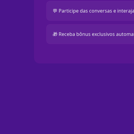
💬 Participe das conversas e interaj
🎁 Receba bônus exclusivos autom