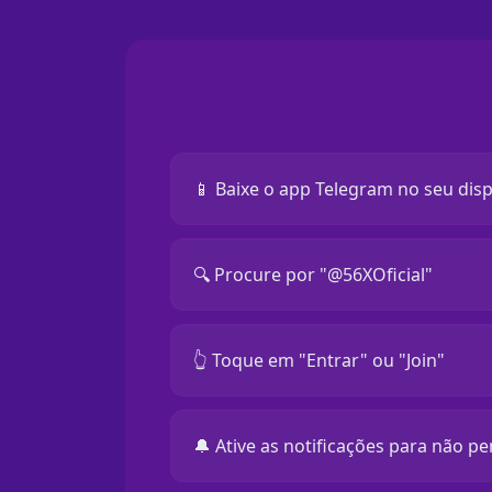
📱 Baixe o app Telegram no seu disp
🔍 Procure por "@56XOficial"
👆 Toque em "Entrar" ou "Join"
🔔 Ative as notificações para não p