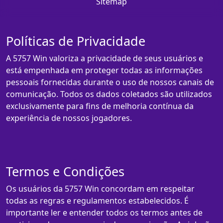
Sitemap
Políticas de Privacidade
A 5757 Win valoriza a privacidade de seus usuários e
está empenhada em proteger todas as informações
pessoais fornecidas durante o uso de nossos canais de
comunicação. Todos os dados coletados são utilizados
exclusivamente para fins de melhoria contínua da
experiência de nossos jogadores.
Termos e Condições
Os usuários da 5757 Win concordam em respeitar
todas as regras e regulamentos estabelecidos. É
importante ler e entender todos os termos antes de