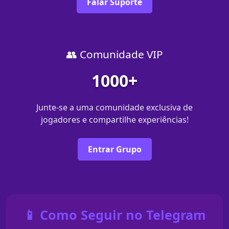
Falar Suporte
👥 Comunidade VIP
1000+
Junte-se a uma comunidade exclusiva de
jogadores e compartilhe experiências!
Entrar Grupo
📱 Como Seguir no Telegram