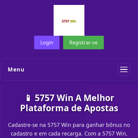
Login
Registrar-se
Menu
📱 5757 Win A Melhor
Plataforma de Apostas
Cadastre-se na 5757 Win para ganhar bônus no
cadastro e em cada recarga. Com a 5757 Win,