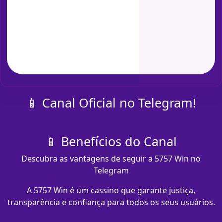
📱 Canal Oficial no Telegram!
📱 Benefícios do Canal
Descubra as vantagens de seguir a 5757 Win no
Telegram
A 5757 Win é um cassino que garante justiça,
transparência e confiança para todos os seus usuários.