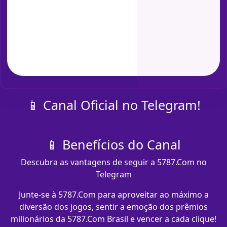
📱 Canal Oficial no Telegram!
📱 Benefícios do Canal
Descubra as vantagens de seguir a 5787.Com no
Telegram
Junte-se à 5787.Com para aproveitar ao máximo a
diversão dos jogos, sentir a emoção dos prêmios
milionários da 5787.Com Brasil e vencer a cada clique!