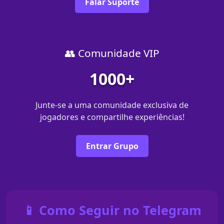
Falar Suporte
👥 Comunidade VIP
1000+
Junte-se a uma comunidade exclusiva de
jogadores e compartilhe experiências!
Entrar Grupo
📱 Como Seguir no Telegram