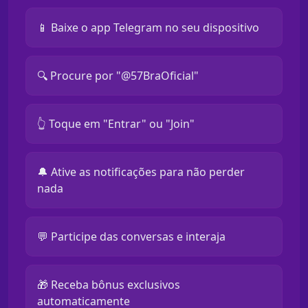
📱 Baixe o app Telegram no seu dispositivo
🔍 Procure por "@57BraOficial"
👆 Toque em "Entrar" ou "Join"
🔔 Ative as notificações para não perder
nada
💬 Participe das conversas e interaja
🎁 Receba bônus exclusivos
automaticamente