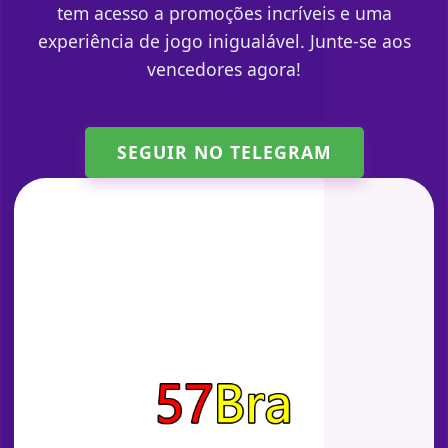
tem acesso a promoções incríveis e uma
experiência de jogo inigualável. Junte-se aos
vencedores agora!
SEGUIR NO TELEGRAM