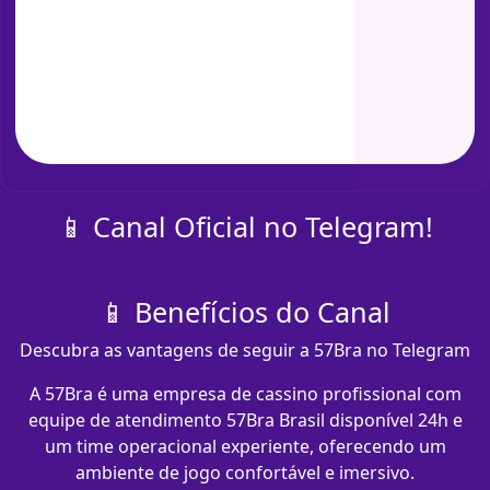
📱 Canal Oficial no Telegram!
📱 Benefícios do Canal
Descubra as vantagens de seguir a 57Bra no Telegram
A 57Bra é uma empresa de cassino profissional com
equipe de atendimento 57Bra Brasil disponível 24h e
um time operacional experiente, oferecendo um
ambiente de jogo confortável e imersivo.