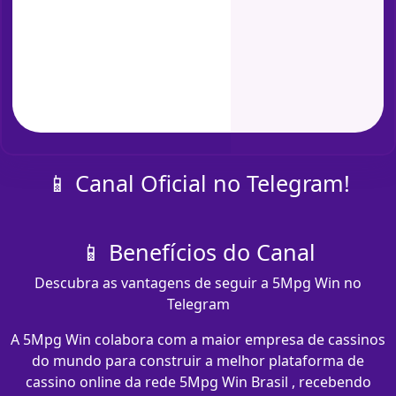
📱 Canal Oficial no Telegram!
📱 Benefícios do Canal
Descubra as vantagens de seguir a 5Mpg Win no
Telegram
A 5Mpg Win colabora com a maior empresa de cassinos
do mundo para construir a melhor plataforma de
cassino online da rede 5Mpg Win Brasil , recebendo