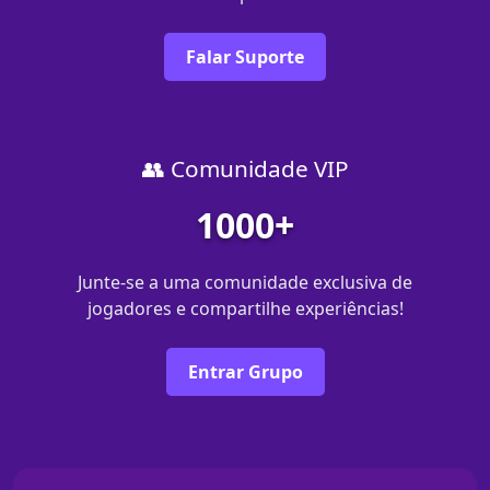
Falar Suporte
👥 Comunidade VIP
1000+
Junte-se a uma comunidade exclusiva de
jogadores e compartilhe experiências!
Entrar Grupo