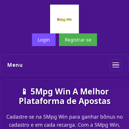
Login
Registrar-se
Menu
📱 5Mpg Win A Melhor
Plataforma de Apostas
Cadastre-se na 5Mpg Win para ganhar bônus no
cadastro e em cada recarga. Com a 5Mpg Win,