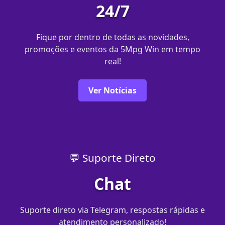
24/7
Fique por dentro de todas as novidades,
promoções e eventos da 5Mpg Win em tempo
real!
Ver Notícias
💬 Suporte Direto
Chat
Suporte direto via Telegram, respostas rápidas e
atendimento personalizado!