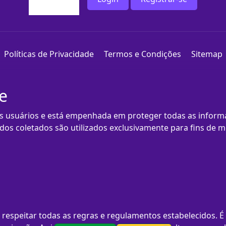
Políticas de Privacidade
Termos e Condições
Sitemap
de
us usuários e está empenhada em proteger todas as inform
os coletados são utilizados exclusivamente para fins de m
speitar todas as regras e regulamentos estabelecidos. É 