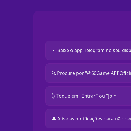
📱 Baixe o app Telegram no seu disp
🔍 Procure por "@60Game APPOficia
👆 Toque em "Entrar" ou "Join"
🔔 Ative as notificações para não p