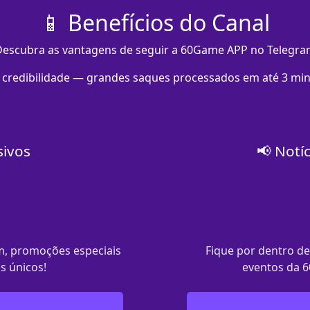
📱 Benefícios do Canal
escubra as vantagens de seguir a 60Game APP no Telegr
 credibilidade — grandes saques processados em até 3 mi
sivos
📢 Notí
m, promoções especiais
Fique por dentro d
s únicos!
eventos da 