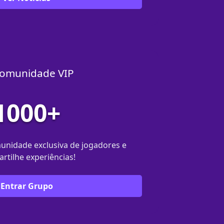
Comunidade VIP
1000+
unidade exclusiva de jogadores e
rtilhe experiências!
Entrar Grupo