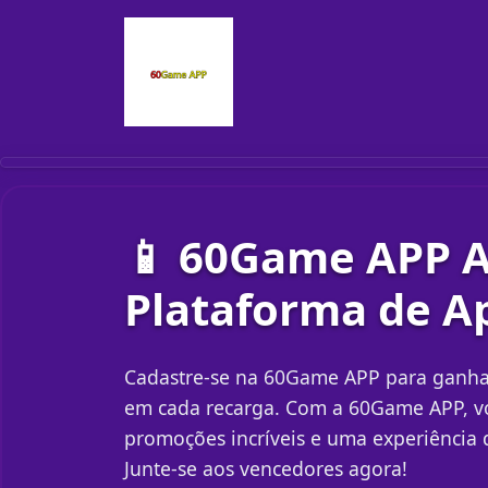
📱 60Game APP 
Plataforma de A
Cadastre-se na 60Game APP para ganha
em cada recarga. Com a 60Game APP, v
promoções incríveis e uma experiência d
Junte-se aos vencedores agora!