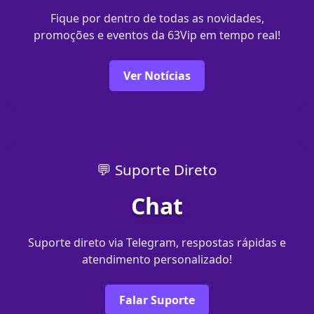
Fique por dentro de todas as novidades,
promoções e eventos da 63Vip em tempo real!
Ver Notícias
💬 Suporte Direto
Chat
Suporte direto via Telegram, respostas rápidas e
atendimento personalizado!
Falar Suporte