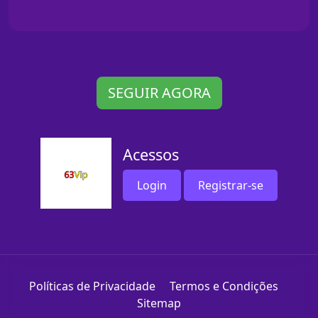
SEGUIR AGORA
Acessos
Login
Registrar-se
Políticas de Privacidade
Termos e Condições
Sitemap