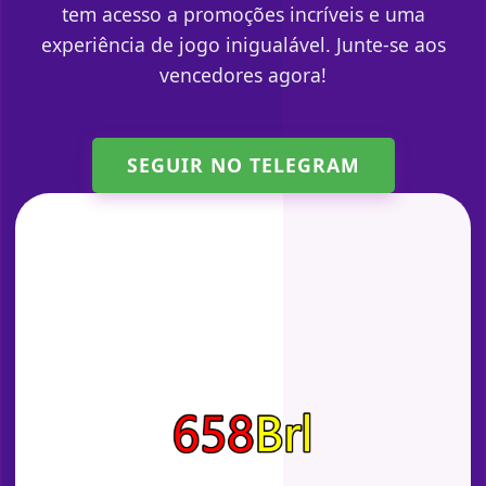
tem acesso a promoções incríveis e uma
experiência de jogo inigualável. Junte-se aos
vencedores agora!
SEGUIR NO TELEGRAM