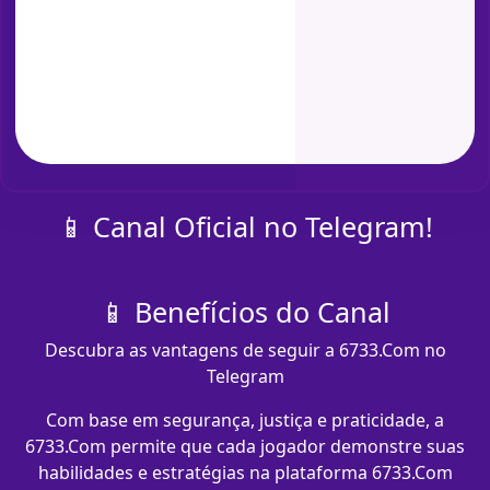
📱 Canal Oficial no Telegram!
📱 Benefícios do Canal
Descubra as vantagens de seguir a 6733.Com no
Telegram
Com base em segurança, justiça e praticidade, a
6733.Com permite que cada jogador demonstre suas
habilidades e estratégias na plataforma 6733.Com