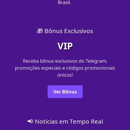
Brasil .
🎁 Bônus Exclusivos
VIP
Receba bônus exclusivos do Telegram,
promoções especiais e códigos promocionais
únicos!
Ver Bônus
📢 Notícias em Tempo Real