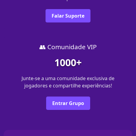
Falar Suporte
👥 Comunidade VIP
1000+
Junte-se a uma comunidade exclusiva de
jogadores e compartilhe experiências!
Entrar Grupo