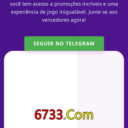
você tem acesso a promoções incríveis e uma
experiência de jogo inigualável. Junte-se aos
vencedores agora!
SEGUIR NO TELEGRAM