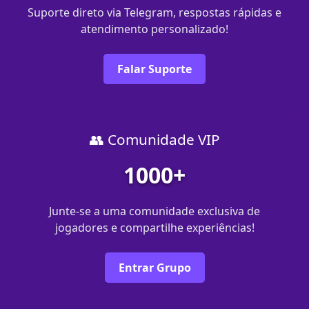
Suporte direto via Telegram, respostas rápidas e
atendimento personalizado!
Falar Suporte
👥 Comunidade VIP
1000+
Junte-se a uma comunidade exclusiva de
jogadores e compartilhe experiências!
Entrar Grupo