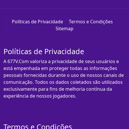
Políticas de Privacidade
Termos e Condições
Sitemap
Políticas de Privacidade
A 677V.Com valoriza a privacidade de seus usuários e
está empenhada em proteger todas as informações
pessoais fornecidas durante o uso de nossos canais de
comunicação. Todos os dados coletados são utilizados
exclusivamente para fins de melhoria contínua da
experiência de nossos jogadores.
Termos e Condições