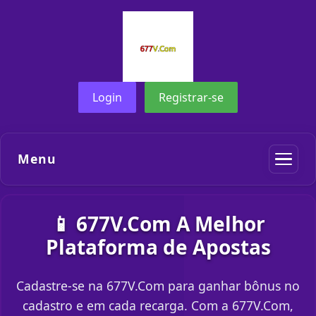
Login
Registrar-se
Menu
📱 677V.Com A Melhor
Plataforma de Apostas
Cadastre-se na 677V.Com para ganhar bônus no
cadastro e em cada recarga. Com a 677V.Com,