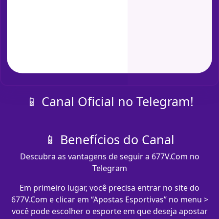
📱 Canal Oficial no Telegram!
📱 Benefícios do Canal
Descubra as vantagens de seguir a 677V.Com no
Telegram
Em primeiro lugar, você precisa entrar no site do
677V.Com e clicar em “Apostas Esportivas” no menu >
você pode escolher o esporte em que deseja apostar