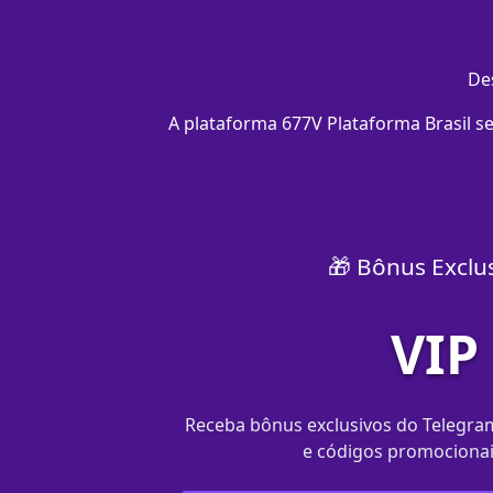
De
A plataforma 677V Plataforma Brasil se
🎁 Bônus Exclu
VIP
Receba bônus exclusivos do Telegra
e códigos promocionai