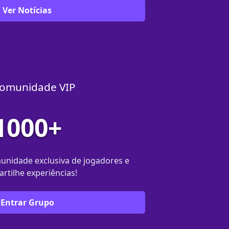
Ver Notícias
Comunidade VIP
1000+
unidade exclusiva de jogadores e
rtilhe experiências!
Entrar Grupo