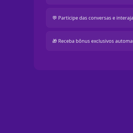
💬 Participe das conversas e interaj
🎁 Receba bônus exclusivos autom