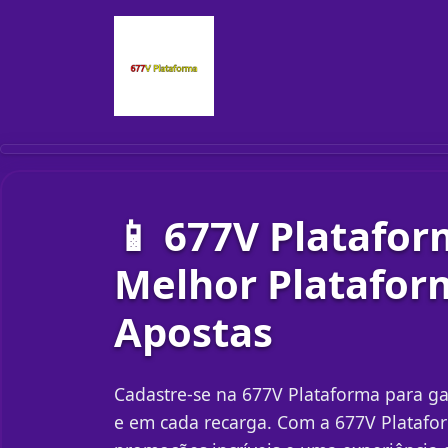
📱 677V Platafor
Melhor Platafor
Apostas
Cadastre-se na 677V Plataforma para g
e em cada recarga. Com a 677V Platafo