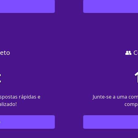
reto
👥 
t
espostas rápidas e
Junte-se a uma com
lizado!
compa
e