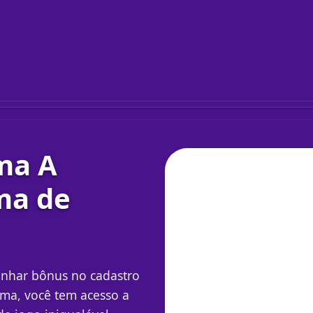
ma A
ma de
anhar bônus no cadastro
rma, você tem acesso a