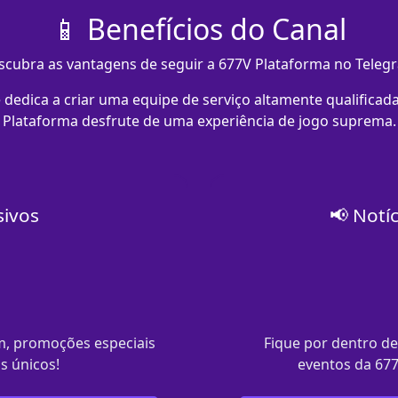
📱 Benefícios do Canal
scubra as vantagens de seguir a 677V Plataforma no Teleg
 dedica a criar uma equipe de serviço altamente qualifica
Plataforma desfrute de uma experiência de jogo suprema.
sivos
📢 Notí
m, promoções especiais
Fique por dentro d
s únicos!
eventos da 67