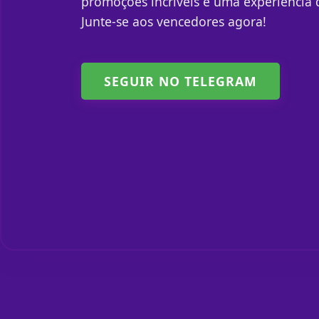
promoções incríveis e uma experiência d
Junte-se aos vencedores agora!
SEGUIR NO TELEGRAM