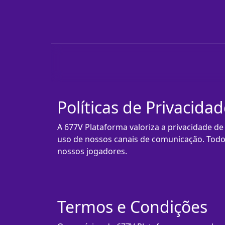
Políticas de Privacida
A 677V Plataforma valoriza a privacidade d
uso de nossos canais de comunicação. Todos
nossos jogadores.
Termos e Condições