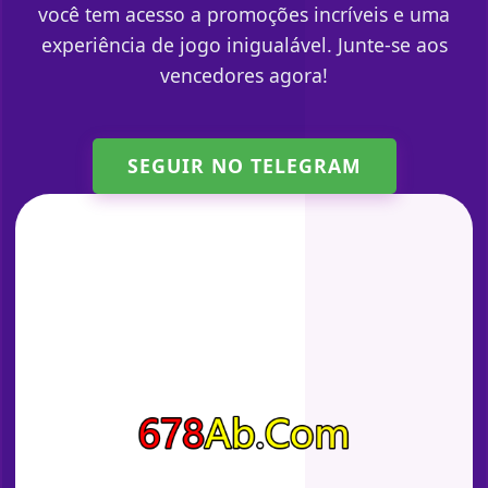
você tem acesso a promoções incríveis e uma
experiência de jogo inigualável. Junte-se aos
vencedores agora!
SEGUIR NO TELEGRAM