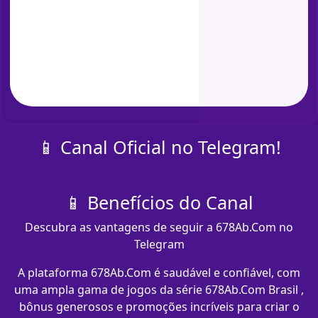
📱 Canal Oficial no Telegram!
📱 Benefícios do Canal
Descubra as vantagens de seguir a 678Ab.Com no
Telegram
A plataforma 678Ab.Com é saudável e confiável, com
uma ampla gama de jogos da série 678Ab.Com Brasil ,
bônus generosos e promoções incríveis para criar o