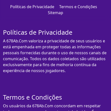
Políticas de Privacidade
Termos e Condições
Sitemap
Políticas de Privacidade
A 678Ab.Com valoriza a privacidade de seus usuários e
está empenhada em proteger todas as informações
pessoais fornecidas durante o uso de nossos canais de
comunicação. Todos os dados coletados são utilizados
exclusivamente para fins de melhoria contínua da
experiência de nossos jogadores.
Termos e Condições
Os usuários da 678Ab.Com concordam em respeitar