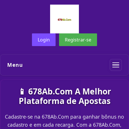
Login
Registrar-se
Menu
📱 678Ab.Com A Melhor
Plataforma de Apostas
Cadastre-se na 678Ab.Com para ganhar bônus no
cadastro e em cada recarga. Com a 678Ab.Com,