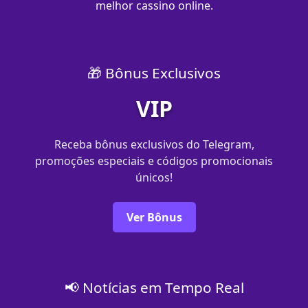
melhor cassino online.
🎁 Bônus Exclusivos
VIP
Receba bônus exclusivos do Telegram,
promoções especiais e códigos promocionais
únicos!
Ver Bônus
📢 Notícias em Tempo Real