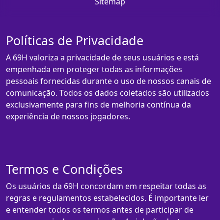
Sitemap
Políticas de Privacidade
A 69H valoriza a privacidade de seus usuários e está
empenhada em proteger todas as informações
pessoais fornecidas durante o uso de nossos canais de
comunicação. Todos os dados coletados são utilizados
exclusivamente para fins de melhoria contínua da
experiência de nossos jogadores.
Termos e Condições
Os usuários da 69H concordam em respeitar todas as
regras e regulamentos estabelecidos. É importante ler
e entender todos os termos antes de participar de