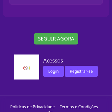
SEGUIR AGORA
Acessos
Login
Registrar-se
Políticas de Privacidade
Termos e Condições