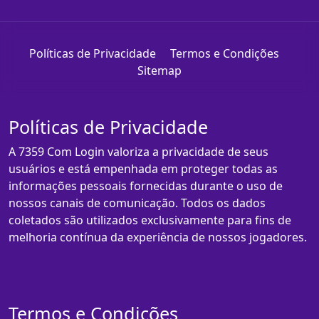
Políticas de Privacidade
Termos e Condições
Sitemap
Políticas de Privacidade
A 7359 Com Login valoriza a privacidade de seus
usuários e está empenhada em proteger todas as
informações pessoais fornecidas durante o uso de
nossos canais de comunicação. Todos os dados
coletados são utilizados exclusivamente para fins de
melhoria contínua da experiência de nossos jogadores.
Termos e Condições