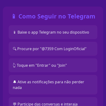
📱 Como Seguir no Telegram
📱 Baixe o app Telegram no seu dispositivo
🔍 Procure por "@7359 Com LoginOficial"
👆 Toque em "Entrar" ou "Join"
🔔 Ative as notificações para não perder
nada
💬 Participe das conversas e interaja