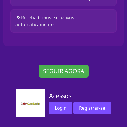
🎁 Receba bônus exclusivos
automaticamente
SEGUIR AGORA
Acessos
Login
Registrar-se