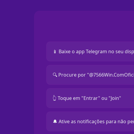
📱 Baixe o app Telegram no seu disp
🔍 Procure por "@7566Win.ComOfici
👆 Toque em "Entrar" ou "Join"
🔔 Ative as notificações para não p