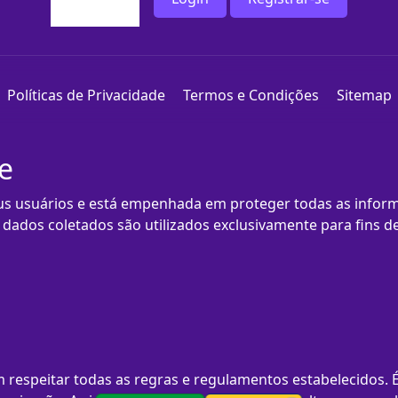
Políticas de Privacidade
Termos e Condições
Sitemap
de
eus usuários e está empenhada em proteger todas as infor
dados coletados são utilizados exclusivamente para fins d
espeitar todas as regras e regulamentos estabelecidos. É