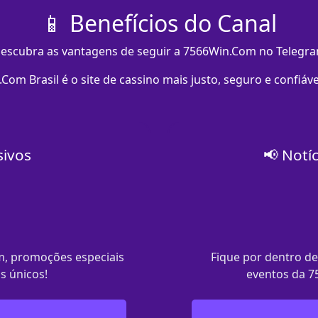
📱 Benefícios do Canal
escubra as vantagens de seguir a 7566Win.Com no Telegr
Com Brasil é o site de cassino mais justo, seguro e confiável
sivos
📢 Notí
m, promoções especiais
Fique por dentro d
s únicos!
eventos da 7