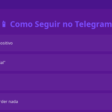
📱 Como Seguir no Telegram
ositivo
al"
erder nada