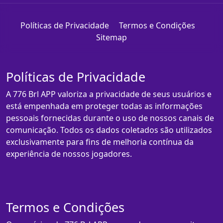
Políticas de Privacidade
Termos e Condições
Sitemap
Políticas de Privacidade
A 776 Brl APP valoriza a privacidade de seus usuários e
está empenhada em proteger todas as informações
pessoais fornecidas durante o uso de nossos canais de
comunicação. Todos os dados coletados são utilizados
exclusivamente para fins de melhoria contínua da
experiência de nossos jogadores.
Termos e Condições