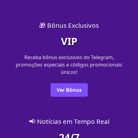
🎁 Bônus Exclusivos
VIP
Receba bônus exclusivos do Telegram,
promoções especiais e códigos promocionais
únicos!
Ver Bônus
📢 Notícias em Tempo Real
24/7