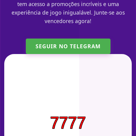
tem acesso a promoções incríveis e uma
experiência de jogo inigualável. Junte-se aos
vencedores agora!
SEGUIR NO TELEGRAM