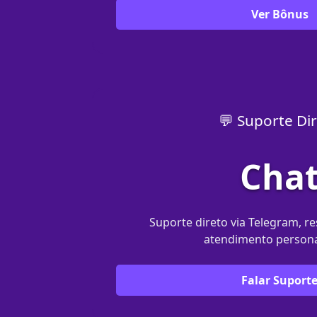
Ver Bônus
💬 Suporte Di
Cha
Suporte direto via Telegram, r
atendimento persona
Falar Suport