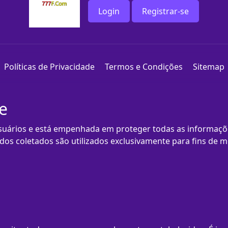
Login
Registrar-se
Políticas de Privacidade
Termos e Condições
Sitemap
de
usuários e está empenhada em proteger todas as informaçõ
os coletados são utilizados exclusivamente para fins de m