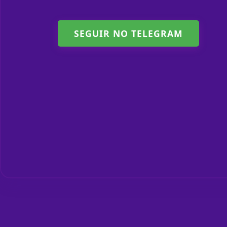
SEGUIR NO TELEGRAM