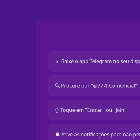
📱 Baixe o app Telegram no seu disp
🔍 Procure por "@777F.ComOficial"
👆 Toque em "Entrar" ou "Join"
🔔 Ative as notificações para não p