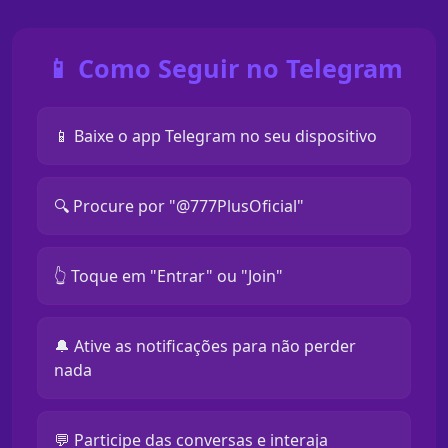
📱 Como Seguir no Telegram
📱 Baixe o app Telegram no seu dispositivo
🔍 Procure por "@777PlusOficial"
👆 Toque em "Entrar" ou "Join"
🔔 Ative as notificações para não perder
nada
💬 Participe das conversas e interaja