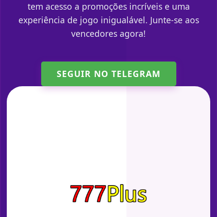
tem acesso a promoções incríveis e uma
experiência de jogo inigualável. Junte-se aos
vencedores agora!
SEGUIR NO TELEGRAM