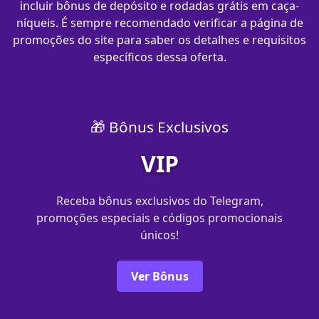
incluir bônus de depósito e rodadas grátis em caça-
níqueis. É sempre recomendado verificar a página de
promoções do site para saber os detalhes e requisitos
específicos dessa oferta.
🎁 Bônus Exclusivos
VIP
Receba bônus exclusivos do Telegram,
promoções especiais e códigos promocionais
únicos!
Ver Bônus