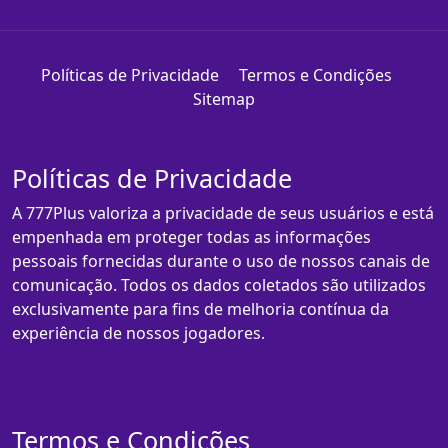
Políticas de Privacidade
Termos e Condições
Sitemap
Políticas de Privacidade
A 777Plus valoriza a privacidade de seus usuários e está
empenhada em proteger todas as informações
pessoais fornecidas durante o uso de nossos canais de
comunicação. Todos os dados coletados são utilizados
exclusivamente para fins de melhoria contínua da
experiência de nossos jogadores.
Termos e Condições