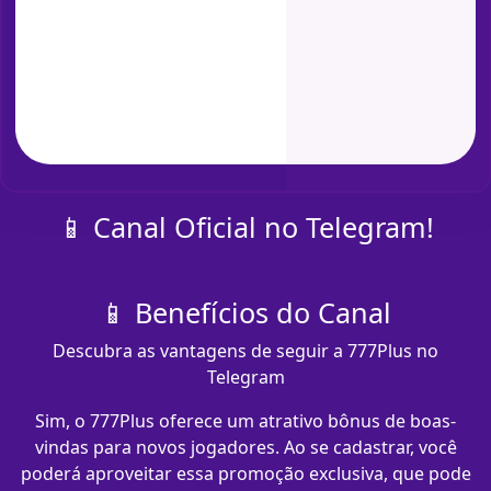
📱 Canal Oficial no Telegram!
📱 Benefícios do Canal
Descubra as vantagens de seguir a 777Plus no
Telegram
Sim, o 777Plus oferece um atrativo bônus de boas-
vindas para novos jogadores. Ao se cadastrar, você
poderá aproveitar essa promoção exclusiva, que pode