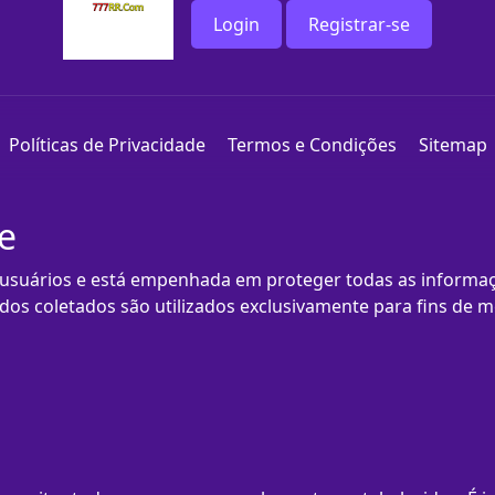
Login
Registrar-se
Políticas de Privacidade
Termos e Condições
Sitemap
de
s usuários e está empenhada em proteger todas as informaç
os coletados são utilizados exclusivamente para fins de m