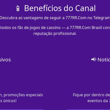
📱 Benefícios do Canal
Descubra as vantagens de seguir a 777RR.Com no Telegra
dos os fãs de jogos de cassino — a 777RR.Com Brasil conq
reputação profissional.
sivos
📢 Notí
m, promoções especiais
Fique por dentro d
s únicos!
eventos da 