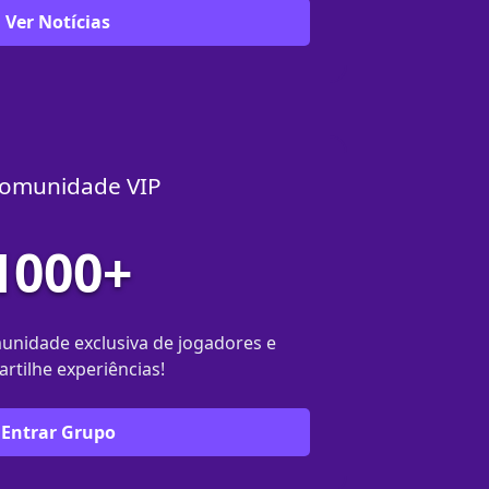
Ver Notícias
Comunidade VIP
1000+
unidade exclusiva de jogadores e
rtilhe experiências!
Entrar Grupo