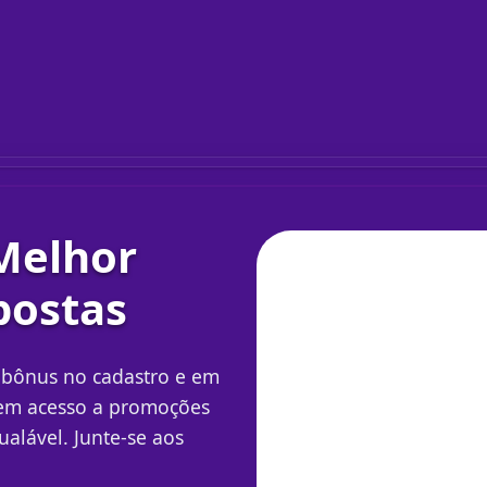
Melhor
postas
 bônus no cadastro e em
tem acesso a promoções
ualável. Junte-se aos