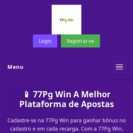
Login
Registrar-se
Menu
📱 77Pg Win A Melhor
Plataforma de Apostas
Cadastre-se na 77Pg Win para ganhar bônus no
cadastro e em cada recarga. Com a 77Pg Win,