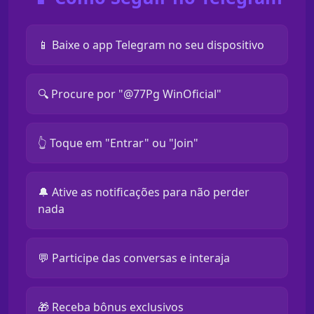
📱 Baixe o app Telegram no seu dispositivo
🔍 Procure por "@77Pg WinOficial"
👆 Toque em "Entrar" ou "Join"
🔔 Ative as notificações para não perder
nada
💬 Participe das conversas e interaja
🎁 Receba bônus exclusivos