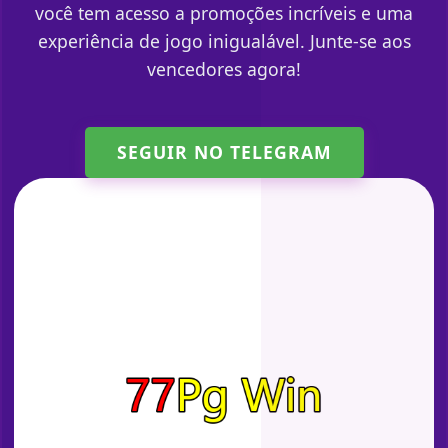
você tem acesso a promoções incríveis e uma
experiência de jogo inigualável. Junte-se aos
vencedores agora!
SEGUIR NO TELEGRAM